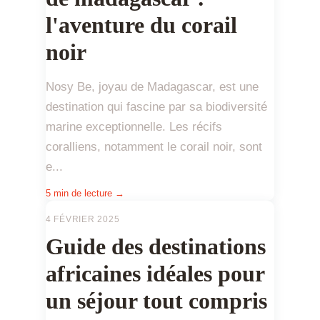
l'aventure du corail
noir
Nosy Be, joyau de Madagascar, est une
destination qui fascine par sa biodiversité
marine exceptionnelle. Les récifs
coralliens, notamment le corail noir, sont
e...
5 min de lecture →
4 FÉVRIER 2025
Guide des destinations
africaines idéales pour
un séjour tout compris