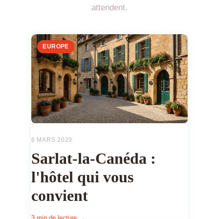
attendent.
EUROPE
6 MARS 2023
Sarlat-la-Canéda :
l'hôtel qui vous
convient
3 min de lecture →