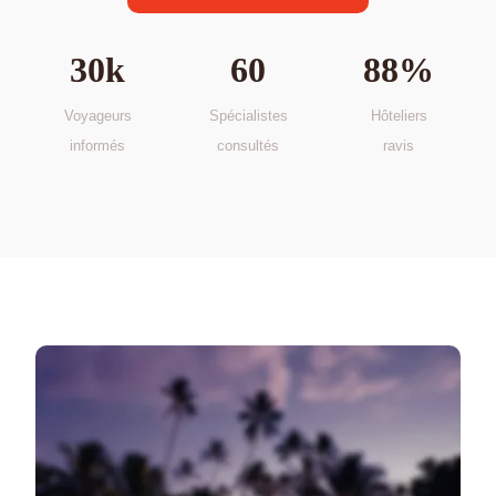
30k
60
88%
Voyageurs
Spécialistes
Hôteliers
informés
consultés
ravis