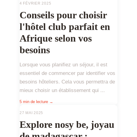
4 FÉVRIER 2025
Conseils pour choisir
l'hôtel club parfait en
Afrique selon vos
besoins
Lorsque vous planifiez un séjour, il est
essentiel de commencer par identifier vos
besoins hôteliers. Cela vous permettra de
mieux choisir un établissement qui ...
5 min de lecture →
27 MAI 2025
Explore nosy be, joyau
de madagascar :